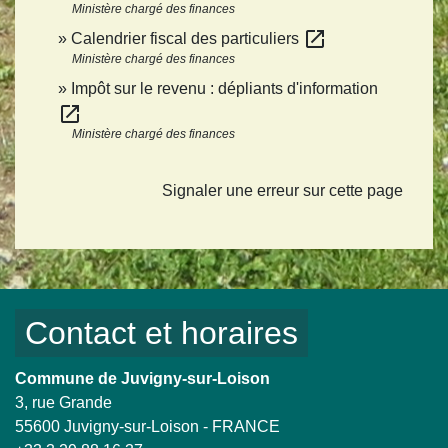
Ministère chargé des finances
open_in_new
Calendrier fiscal des particuliers
Ministère chargé des finances
Impôt sur le revenu : dépliants d'information
open_in_new
Ministère chargé des finances
Signaler une erreur sur cette page
Contact et horaires
Commune de Juvigny-sur-Loison
3, rue Grande
55600 Juvigny-sur-Loison - FRANCE