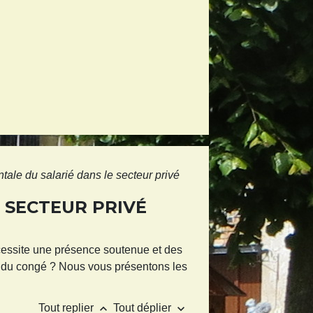
ale du salarié dans le secteur privé
 SECTEUR PRIVÉ
écessite une présence soutenue et des
ée du congé ? Nous vous présentons les
keyboard_arrow_up
keyboard_arrow_down
Tout replier
Tout déplier