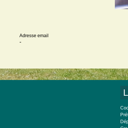
Adresse email
-
L
Cod
Pré
Dép