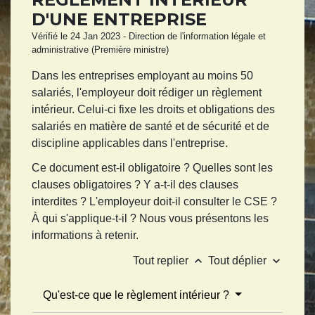
D'UNE ENTREPRISE
Vérifié le 24 Jan 2023 - Direction de l'information légale et
administrative (Première ministre)
Dans les entreprises employant au moins 50
salariés, l'employeur doit rédiger un règlement
intérieur. Celui-ci fixe les droits et obligations des
salariés en matière de santé et de sécurité et de
discipline applicables dans l'entreprise.
Ce document est-il obligatoire ? Quelles sont les
clauses obligatoires ? Y a-t-il des clauses
interdites ? L'employeur doit-il consulter le CSE ?
À qui s'applique-t-il ? Nous vous présentons les
informations à retenir.
keyboard_arrow_up
keyboard_arrow_down
Tout replier
Tout déplier
Qu'est-ce que le règlement intérieur ?