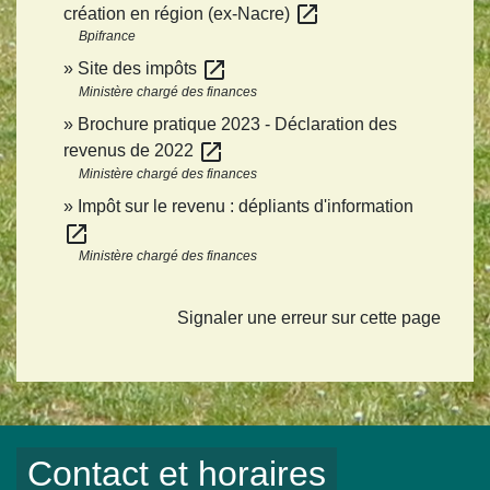
open_in_new
création en région (ex-Nacre)
Bpifrance
open_in_new
Site des impôts
Ministère chargé des finances
Brochure pratique 2023 - Déclaration des
open_in_new
revenus de 2022
Ministère chargé des finances
Impôt sur le revenu : dépliants d'information
open_in_new
Ministère chargé des finances
Signaler une erreur sur cette page
Contact et horaires