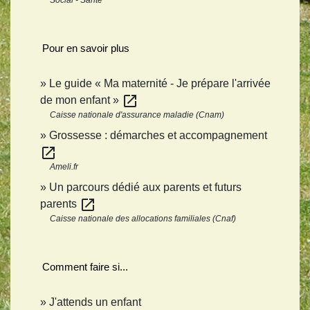
Social - Santé
Pour en savoir plus
Le guide « Ma maternité - Je prépare l'arrivée
open_in_new
de mon enfant »
Caisse nationale d'assurance maladie (Cnam)
Grossesse : démarches et accompagnement
open_in_new
Ameli.fr
Un parcours dédié aux parents et futurs
open_in_new
parents
Caisse nationale des allocations familiales (Cnaf)
Comment faire si...
J'attends un enfant