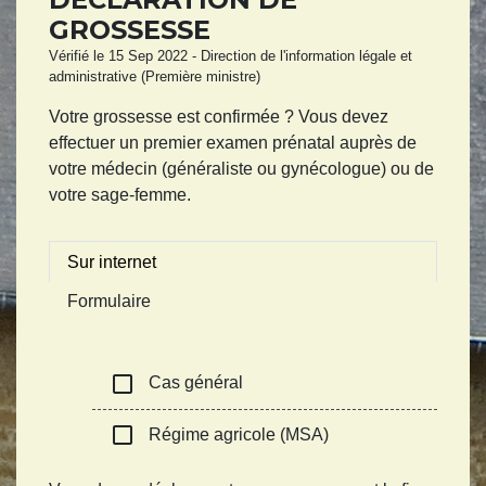
GROSSESSE
Vérifié le 15 Sep 2022 - Direction de l'information légale et
administrative (Première ministre)
Votre grossesse est confirmée ? Vous devez
effectuer un premier examen prénatal auprès de
votre médecin (généraliste ou gynécologue) ou de
votre sage-femme.
Sur internet
Formulaire
check_box_outline_blank
Cas général
check_box_outline_blank
Régime agricole (MSA)