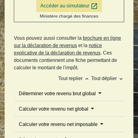
open_in_new
Accéder au simulateur
Ministère chargé des finances
Vous pouvez aussi consulter la
brochure en ligne
sur la déclaration de revenus
et la
notice
explicative de la déclaration de revenus
. Ces
documents contiennent une fiche permettant de
calculer le montant de l'impôt.
keyboard_arrow_up
keyboard_arrow_down
Tout replier
Tout déplier
Déterminer votre revenu brut global
Calculer votre revenu net global
Calculer votre revenu net imposable