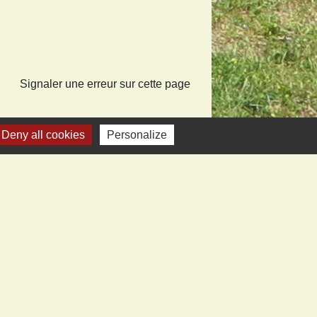
Signaler une erreur sur cette page
Deny all cookies
Personalize
iens vers sites utiles
ecom de Montmédy
fecture
artement
nd Verdun
ice tourisme Stenay et Val Dunois