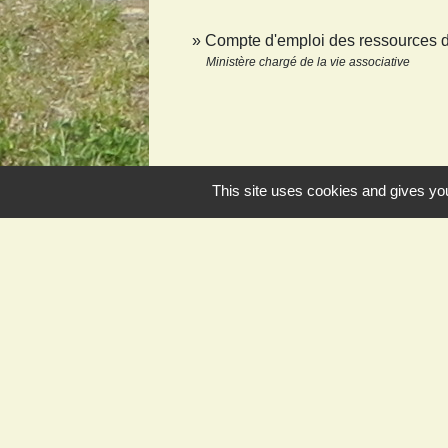
Compte d'emploi des ressources d
Ministère chargé de la vie associative
This site uses cookies and gives you
Contact et horaires
Commune de Juvigny-sur-Loison
3, rue Grande
55600 Juvigny-sur-Loison - FRANCE
+33 3 29 88 16 37
Contact par formulaire