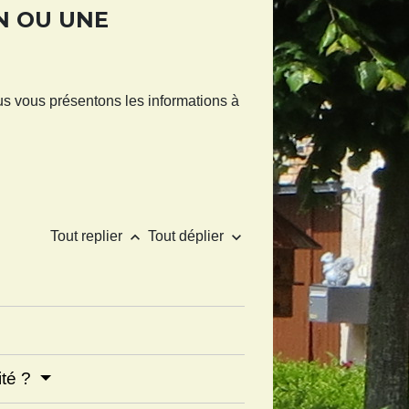
N OU UNE
s vous présentons les informations à
keyboard_arrow_up
keyboard_arrow_down
Tout replier
Tout déplier
ité ?