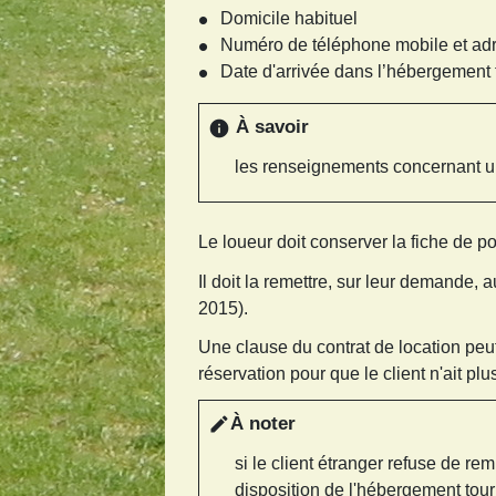
Domicile habituel
Numéro de téléphone mobile et adr
Date d'arrivée dans l’hébergement 
À savoir
info
les renseignements concernant un
Le loueur doit conserver la fiche de p
Il doit la remettre, sur leur demande,
2015).
Une clause du contrat de location peut 
réservation pour que le client n'ait plu
À noter
edit
si le client étranger refuse de rem
disposition de l'hébergement tour