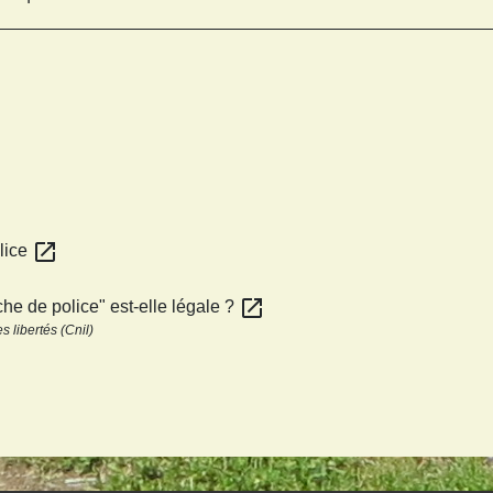
open_in_new
olice
open_in_new
iche de police" est-elle légale ?
 libertés (Cnil)