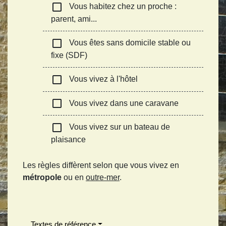
check_box_outline_blank
Vous habitez chez un proche :
parent, ami...
check_box_outline_blank
Vous êtes sans domicile stable ou
fixe (SDF)
check_box_outline_blank
Vous vivez à l'hôtel
check_box_outline_blank
Vous vivez dans une caravane
check_box_outline_blank
Vous vivez sur un bateau de
plaisance
Les règles diffèrent selon que vous vivez en
métropole
ou en
outre-mer
.
Textes de référence