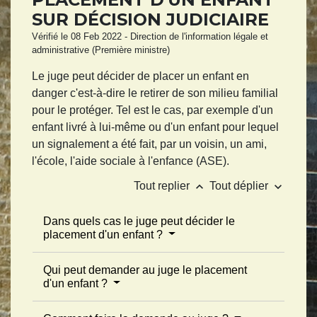
SUR DÉCISION JUDICIAIRE
Vérifié le 08 Feb 2022 - Direction de l'information légale et
administrative (Première ministre)
Le juge peut décider de placer un enfant en
danger c'est-à-dire le retirer de son milieu familial
pour le protéger. Tel est le cas, par exemple d'un
enfant livré à lui-même ou d'un enfant pour lequel
un signalement a été fait, par un voisin, un ami,
l'école, l'aide sociale à l'enfance (ASE).
keyboard_arrow_up
keyboard_arrow_down
Tout replier
Tout déplier
Dans quels cas le juge peut décider le
placement d'un enfant ?
Qui peut demander au juge le placement
d'un enfant ?