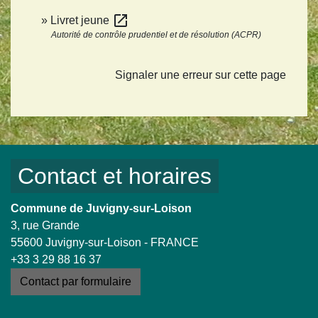
open_in_new
Livret jeune
Autorité de contrôle prudentiel et de résolution (ACPR)
Signaler une erreur sur cette page
Contact et horaires
Commune de Juvigny-sur-Loison
3, rue Grande
55600 Juvigny-sur-Loison - FRANCE
+33 3 29 88 16 37
Contact par formulaire