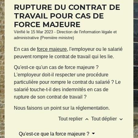
RUPTURE DU CONTRAT DE
TRAVAIL POUR CAS DE
FORCE MAJEURE
Vérifié le 15 Mar 2023 - Direction de l'information légale et
administrative (Première ministre)
En cas de
force majeure
, l'employeur ou le salarié
peuvent rompre le contrat de travail qui les lie.
Qu'est-ce qu'un cas de force majeure ?
L'employeur doit-il respecter une procédure
particulière pour rompre le contrat du salarié ? Le
salarié touche-t-il des indemnités en cas de
rupture de son contrat de travail ?
Nous faisons un point sur la réglementation.
keyboard_arrow_up
keyboard_arrow_down
Tout replier
Tout déplier
Qu'est-ce que la force majeure ?