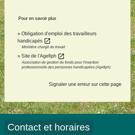
Pour en savoir plus
Obligation d'emploi des travailleurs
open_in_new
handicapés
Ministère chargé du travail
open_in_new
Site de l'Agefiph
Association de gestion du fonds pour l'insertion
professionnelle des personnes handicapées (Agefiph)
Signaler une erreur sur cette page
Contact et horaires