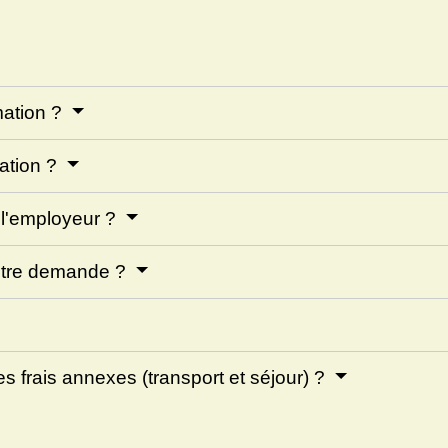
mation ?
mation ?
l'employeur ?
votre demande ?
es frais annexes (transport et séjour) ?