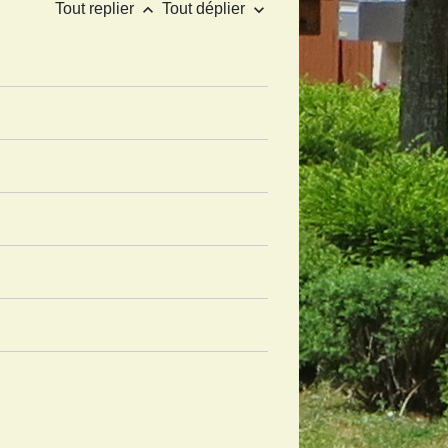
keyboard_arrow_up
keyboard_arrow_down
Tout replier
Tout déplier