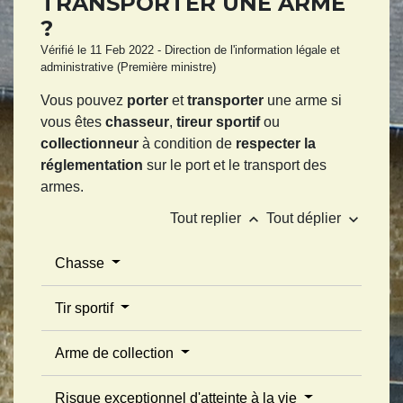
TRANSPORTER UNE ARME
?
Vérifié le 11 Feb 2022 - Direction de l'information légale et
administrative (Première ministre)
Vous pouvez
porter
et
transporter
une arme si
vous êtes
chasseur
,
tireur sportif
ou
collectionneur
à condition de
respecter la
réglementation
sur le port et le transport des
armes.
keyboard_arrow_up
keyboard_arrow_down
Tout replier
Tout déplier
Chasse
Tir sportif
Arme de collection
Risque exceptionnel d'atteinte à la vie