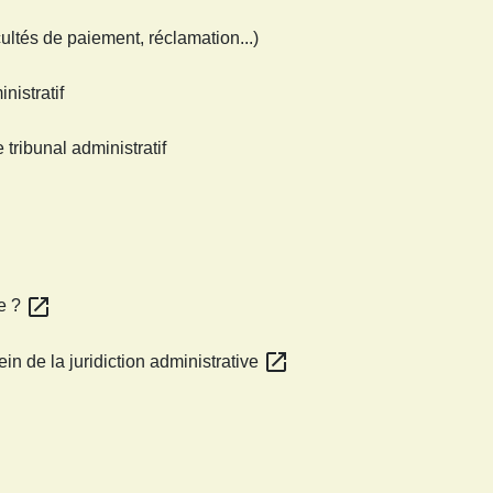
icultés de paiement, réclamation...)
nistratif
tribunal administratif
open_in_new
ve ?
open_in_new
n de la juridiction administrative