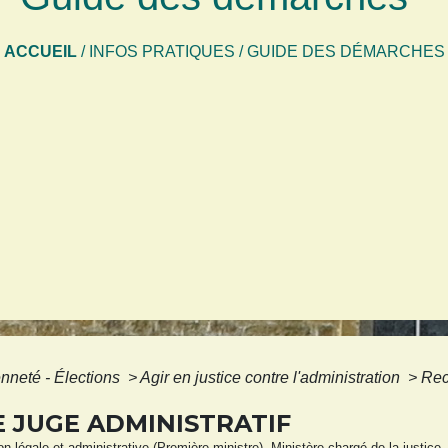
ACCUEIL
/
INFOS PRATIQUES
/
GUIDE DES DÉMARCHES
enneté - Élections
>
Agir en justice contre l'administration
>
Rec
 JUGE ADMINISTRATIF
ion légale et administrative (Première ministre), Ministère chargé de la justice