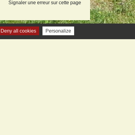
Signaler une erreur sur cette page
Deny all cookies
Personalize
iens vers sites utiles
ecom de Montmédy
fecture
artement
nd Verdun
ice tourisme Stenay et Val Dunois
estion des cookies