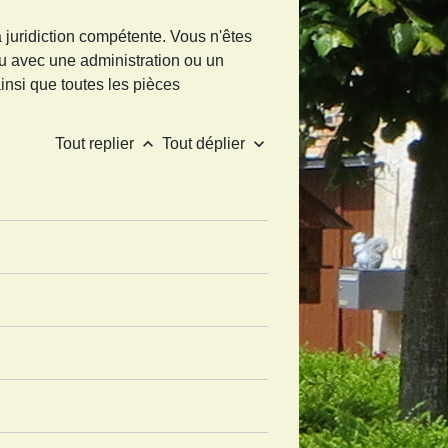
a juridiction compétente. Vous n'êtes
lu avec une administration ou un
insi que toutes les pièces
keyboard_arrow_up
keyboard_arrow_down
Tout replier
Tout déplier