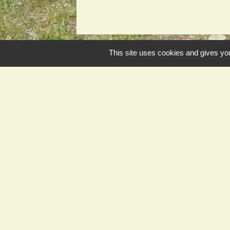
This site uses cookies and gives you
Contact et horaires
Commune de Juvigny-sur-Loison
3, rue Grande
55600 Juvigny-sur-Loison - FRANCE
+33 3 29 88 16 37
Contact par formulaire
Mentions légales