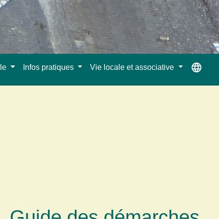
language
ale
Infos pratiques
Vie locale et associative
Guide des démarches