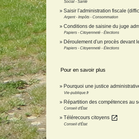
Social - Santé
Saisir l'administration fiscale (diff
Argent - Impôts - Consommation
Conditions de saisine du juge admi
Papiers - Citoyenneté - Élections
Déroulement d'un procès devant le 
Papiers - Citoyenneté - Élections
Pour en savoir plus
Pourquoi une justice administrati
Vie-publique.fr
Répartition des compétences au sei
Conseil d'État
open_in_new
Télérecours citoyens
Conseil d'État