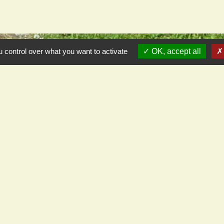
 control over what you want to activate
OK, accept all
L
Cod
Pré
Dép
Gra
Off
-
Politique de confidentialité
-
Accessibilité
-
Plan du site
-
G
Site créé en partenariat avec Réseau des Communes