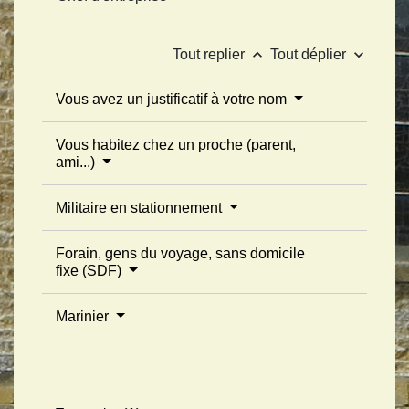
keyboard_arrow_up
keyboard_arrow_down
Tout replier
Tout déplier
Vous avez un justificatif à votre nom
Vous habitez chez un proche (parent,
ami...)
Militaire en stationnement
Forain, gens du voyage, sans domicile
fixe (SDF)
Marinier