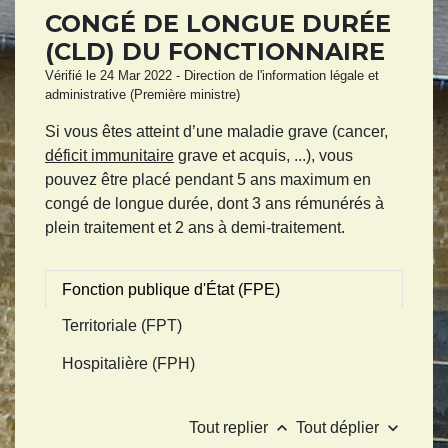
CONGÉ DE LONGUE DURÉE
(CLD) DU FONCTIONNAIRE
Vérifié le 24 Mar 2022 - Direction de l'information légale et
administrative (Première ministre)
Si vous êtes atteint d’une maladie grave (cancer,
déficit immunitaire
grave et acquis, ...), vous
pouvez être placé pendant 5 ans maximum en
congé de longue durée, dont 3 ans rémunérés à
plein traitement et 2 ans à demi-traitement.
Fonction publique d'État (FPE)
Territoriale (FPT)
Hospitalière (FPH)
keyboard_arrow_up
keyboard_arrow_down
Tout replier
Tout déplier