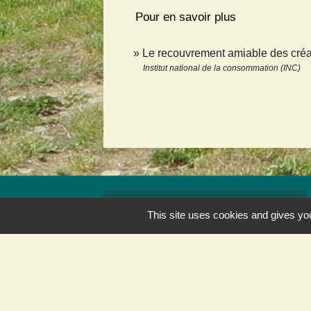
Pour en savoir plus
Le recouvrement amiable des cr
Institut national de la consommation (INC)
Contact et horaires
This site uses cookies and gives you
Commune de Juvigny-sur-Loison
3, rue Grande
55600 Juvigny-sur-Loison - FRANCE
+33 3 29 88 16 37
Contact par formulaire