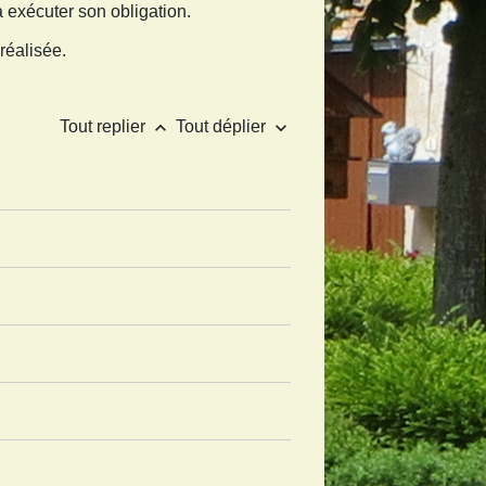
 exécuter son obligation.
 réalisée.
keyboard_arrow_up
keyboard_arrow_down
Tout replier
Tout déplier