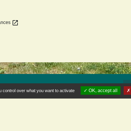
open_in_new
éances
L
 control over what you want to activate
OK, accept all
Cod
Pré
Dép
Gra