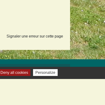
Signaler une erreur sur cette page
iens vers sites utiles
Deny all cookies
Personalize
ecom de Montmédy
fecture
artement
nd Verdun