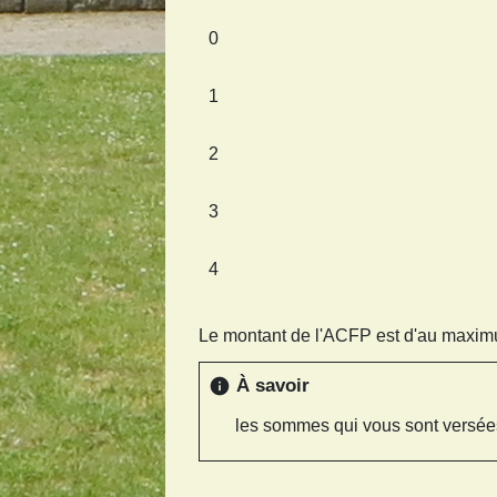
0
1
2
3
4
Le montant de l'ACFP est d'au maxi
À savoir
info
les sommes qui vous sont versées