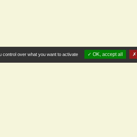
 control over what you want to activate
OK, accept all
L
Cod
Pré
Dép
Gra
Off