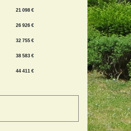
21 098 €
26 926 €
32 755 €
38 583 €
44 411 €