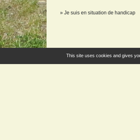
Je suis en situation de handicap
This site uses cookies and gives you
Contact et horaires
Commune de Juvigny-sur-Loison
3, rue Grande
55600 Juvigny-sur-Loison - FRANCE
+33 3 29 88 16 37
Contact par formulaire