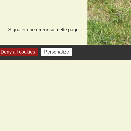
Signaler une erreur sur cette page
Deny all cookies
Personalize
iens vers sites utiles
ecom de Montmédy
fecture
artement
nd Verdun
ice tourisme Stenay et Val Dunois