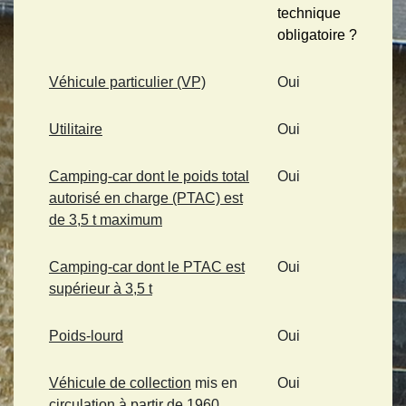
technique
obligatoire ?
Véhicule particulier (VP)
Oui
Utilitaire
Oui
Camping-car dont le poids total
Oui
autorisé en charge (PTAC) est
de 3,5 t maximum
Camping-car dont le PTAC est
Oui
supérieur à 3,5 t
Poids-lourd
Oui
Véhicule de collection
mis en
Oui
circulation à partir de 1960