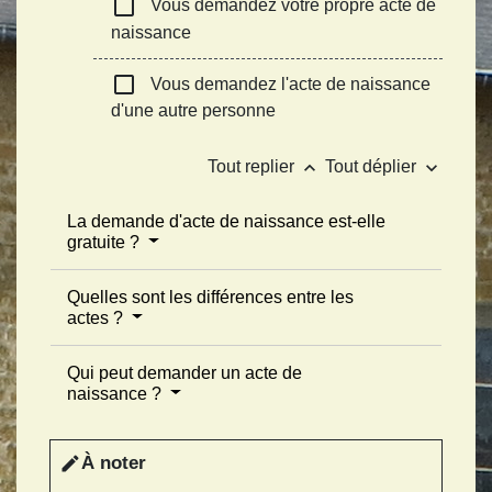
check_box_outline_blank
Vous demandez votre propre acte de
naissance
check_box_outline_blank
Vous demandez l'acte de naissance
d'une autre personne
keyboard_arrow_up
keyboard_arrow_down
Tout replier
Tout déplier
La demande d'acte de naissance est-elle
gratuite ?
Quelles sont les différences entre les
actes ?
Qui peut demander un acte de
naissance ?
À noter
edit