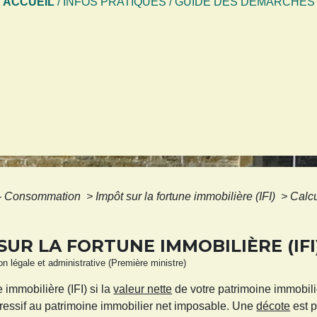
ACCUEIL
/
INFOS PRATIQUES
/
GUIDE DES DÉMARCHES
s - Consommation
>
Impôt sur la fortune immobilière (IFI)
>
Calcu
SUR LA FORTUNE IMMOBILIÈRE (IFI
ion légale et administrative (Première ministre)
 immobilière (IFI) si la
valeur nette
de votre patrimoine immobil
ressif au patrimoine immobilier net imposable. Une
décote
est p