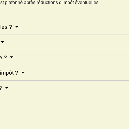
 est plafonné après réductions d'impôt éventuelles.
bles ?
te ?
'impôt ?
 ?