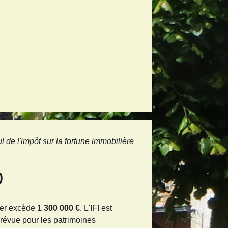
l de l'impôt sur la fortune immobilière
)
ier excède
1 300 000 €
. L'IFI est
révue pour les patrimoines