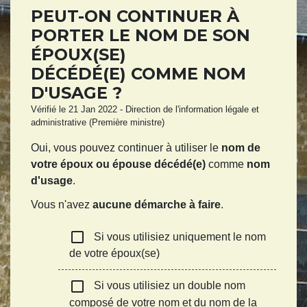
PEUT-ON CONTINUER À
PORTER LE NOM DE SON
ÉPOUX(SE)
DÉCÉDÉ(E) COMME NOM
D'USAGE ?
Vérifié le 21 Jan 2022 - Direction de l'information légale et
administrative (Première ministre)
Oui, vous pouvez continuer à utiliser le
nom de
votre époux ou épouse décédé(e)
comme
nom
d'usage
.
Vous n'avez
aucune démarche à faire
.
check_box_outline_blank
Si vous utilisiez uniquement le nom
de votre époux(se)
check_box_outline_blank
Si vous utilisiez un double nom
composé de votre nom et du nom de la