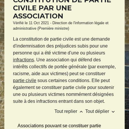
CIVILE PAR UNE
ASSOCIATION
Vérifié le 11 Oct 2021 - Direction de l'information légale et
administrative (Première ministre)
La constitution de partie civile est une demande
d'indemnisation des préjudices subis pour une
personne qui a été victime d'une ou plusieurs
infractions
. Une association qui défend des
intérêts collectifs de portée générale (par exemple,
racisme, aide aux victimes) peut se constituer
partie civile
sous certaines conditions. Elle peut
également se constituer partie civile pour soutenir
une ou plusieurs victimes nommément désignées
suite à des infractions entrant dans son objet.
keyboard_arrow_up
keyboard_arrow_down
Tout replier
Tout déplier
Associations pouvant se constituer partie