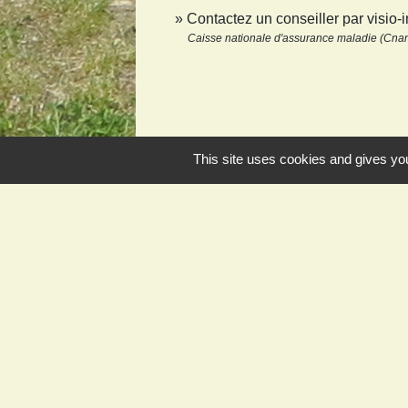
Contactez un conseiller par visio-
Caisse nationale d'assurance maladie (Cna
This site uses cookies and gives you
Contact et horaires
Commune de Juvigny-sur-Loison
3, rue Grande
55600 Juvigny-sur-Loison - FRANCE
+33 3 29 88 16 37
Contact par formulaire