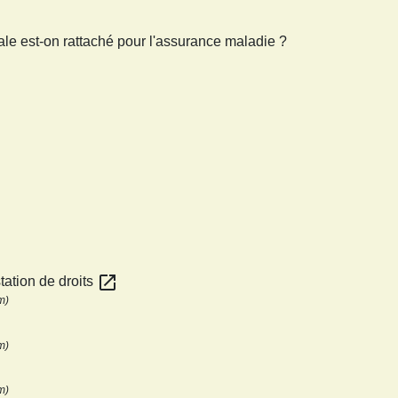
ale est-on rattaché pour l'assurance maladie ?
open_in_new
tation de droits
m)
m)
m)