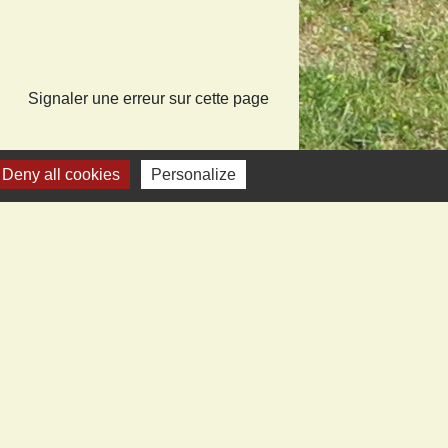
Signaler une erreur sur cette page
Deny all cookies
Personalize
iens vers sites utiles
ecom de Montmédy
fecture
artement
nd Verdun
ice tourisme Stenay et Val Dunois