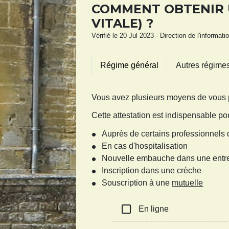
COMMENT OBTENIR U
VITALE) ?
Vérifié le 20 Jul 2023 - Direction de l'informat
Régime général
Autres régime
Vous avez plusieurs moyens de vous pr
Cette attestation est indispensable pou
Auprès de certains professionnels 
En cas d'hospitalisation
Nouvelle embauche dans une entr
Inscription dans une crèche
Souscription à une
mutuelle
check_box_outline_blank
En ligne