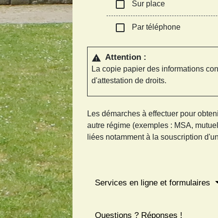
check_box_outline_blank
Sur place
check_box_outline_blank
Par téléphone
Attention :
warning
La copie papier des informations co
d'attestation de droits.
Les démarches à effectuer pour obteni
autre régime (exemples : MSA, mutuell
liées notamment à la souscription d'
Services en ligne et formulaires
Questions ? Réponses !