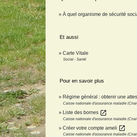
À quel organisme de sécurité soci
Et aussi
Carte Vitale
Social - Santé
Pour en savoir plus
Régime général : obtenir une attes
Caisse nationale d'assurance maladie (Cna
open_in_new
Liste des bornes
Caisse nationale d'assurance maladie (Cna
open_in_new
Créer votre compte ameli
Caisse nationale d'assurance maladie (Cna