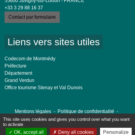
55600 Juvigny-sur-Loison - FRANCE
+33 3 29 88 16 37
Contact par formulaire
Liens vers sites utiles
Codecom de Montmédy
Préfecture
Département
Grand Verdun
Office tourisme Stenay et Val Dunois
Mentions légales
-
Politique de confidentialité
-
Accessibilité
-
Plan du site
-
Gestion des cookies
This site uses cookies and gives you control over what you want
to activate
OK, accept all
Deny all cookies
Personalize
Site créé en partenariat avec Réseau des Communes