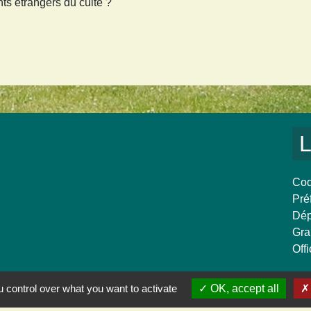
s étrangers du culte ?
L
Cod
Pré
Dép
Gra
Off
 control over what you want to activate
OK, accept all